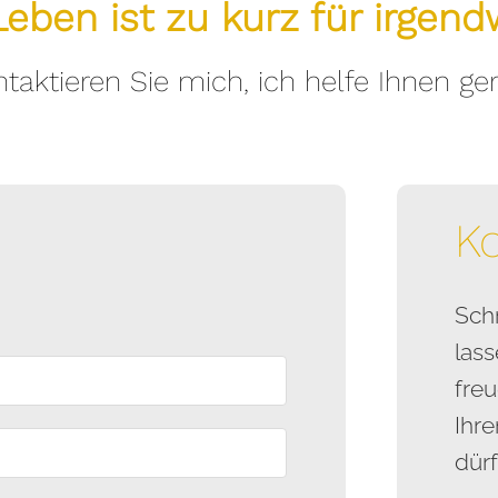
Leben ist zu kurz für irgend
taktieren Sie mich, ich helfe Ihnen ge
K
Schr
lass
freu
Ihr
dür