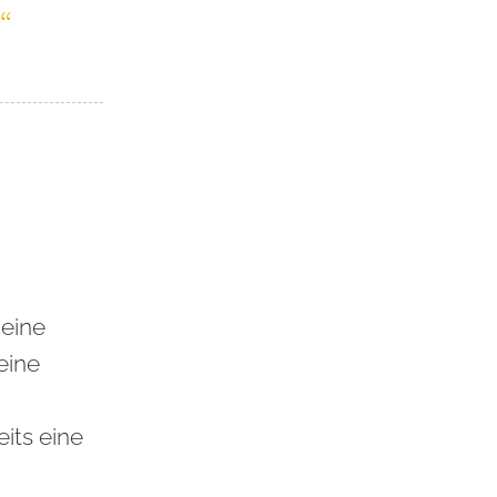
“
 eine
eine
its eine