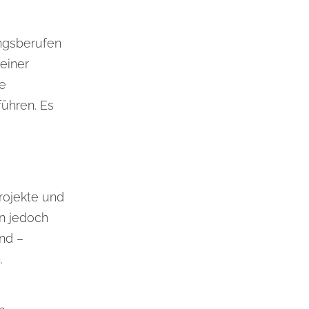
ungsberufen
einer
te
ühren. Es
projekte und
n jedoch
nd –
.