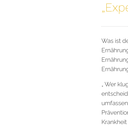
„Expe
Was ist d
Ernährung
Ernährung
Ernährun
„ Wer klu
entscheid
umfassen
Präventio
Krankheit