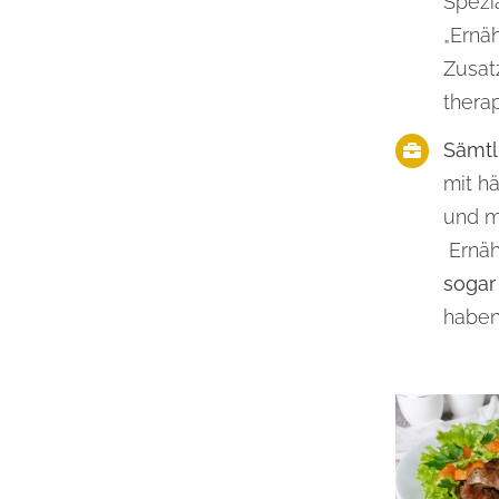
Spezi
„Ernä
Zusat
thera
Sämtl
mit h
und m
Ernäh
sogar
haben