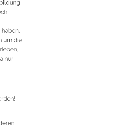
bildung
och
 haben,
ch um die
rieben,
a nur
erden!
deren