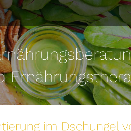
rnährungsberatu
d Ernährungsthera
ntierung im Dschungel v