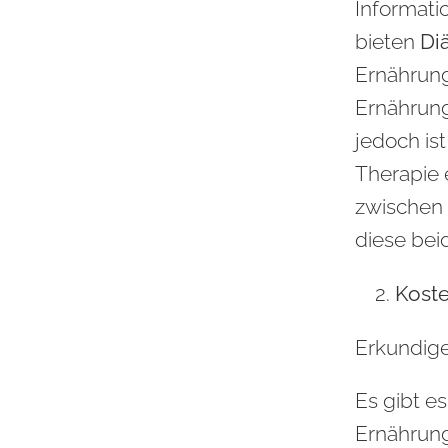
Informati
bieten
Di
Ernährung
Ernährun
jedoch is
Therapie 
zwischen 
diese bei
Kost
Erkundige
Es gibt e
Ernährung