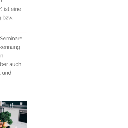
m
 ist eine
 bzw. -
 Seminare
erkennung
en
aber auch
t
und