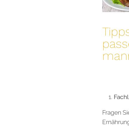
Tipp
pass
man
Fachl
Fragen Si
Ernährung