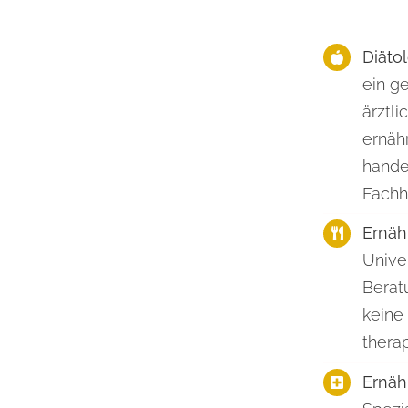
Diäto
ein g
ärztl
ernäh
hande
Fachh
Ernäh
Unive
Berat
keine
thera
Ernäh