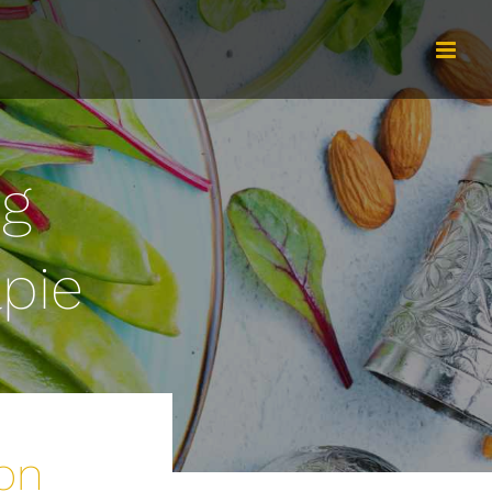
ng
pie
on