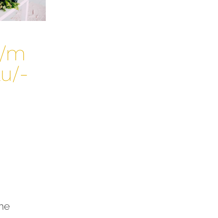
r/m
u/-
che