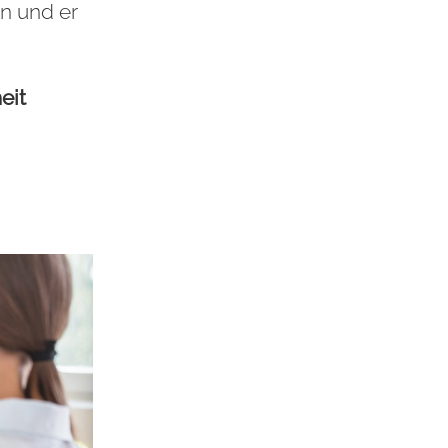
n und er
eit