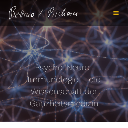
Zum
Inhalt
springen
Psycho-Neuro-
Immunologie – die
Wissenschaft der
Ganzheitsmedizin